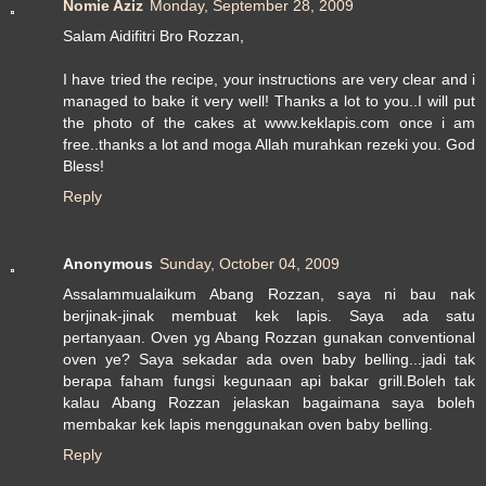
Nomie Aziz
Monday, September 28, 2009
Salam Aidifitri Bro Rozzan,
I have tried the recipe, your instructions are very clear and i
managed to bake it very well! Thanks a lot to you..I will put
the photo of the cakes at www.keklapis.com once i am
free..thanks a lot and moga Allah murahkan rezeki you. God
Bless!
Reply
Anonymous
Sunday, October 04, 2009
Assalammualaikum Abang Rozzan, saya ni bau nak
berjinak-jinak membuat kek lapis. Saya ada satu
pertanyaan. Oven yg Abang Rozzan gunakan conventional
oven ye? Saya sekadar ada oven baby belling...jadi tak
berapa faham fungsi kegunaan api bakar grill.Boleh tak
kalau Abang Rozzan jelaskan bagaimana saya boleh
membakar kek lapis menggunakan oven baby belling.
Reply