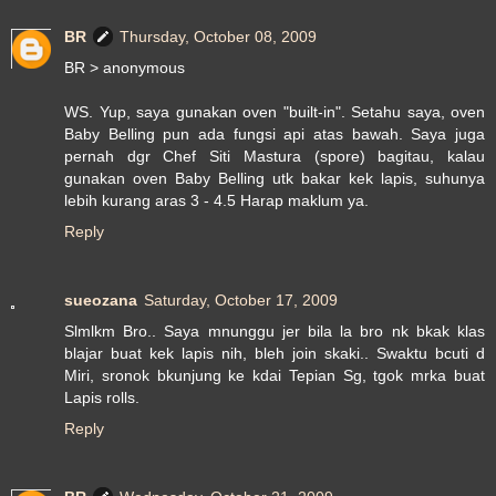
BR
Thursday, October 08, 2009
BR > anonymous
WS. Yup, saya gunakan oven "built-in". Setahu saya, oven
Baby Belling pun ada fungsi api atas bawah. Saya juga
pernah dgr Chef Siti Mastura (spore) bagitau, kalau
gunakan oven Baby Belling utk bakar kek lapis, suhunya
lebih kurang aras 3 - 4.5 Harap maklum ya.
Reply
sueozana
Saturday, October 17, 2009
Slmlkm Bro.. Saya mnunggu jer bila la bro nk bkak klas
blajar buat kek lapis nih, bleh join skaki.. Swaktu bcuti d
Miri, sronok bkunjung ke kdai Tepian Sg, tgok mrka buat
Lapis rolls.
Reply