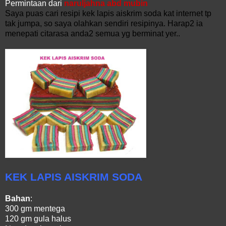
Permintaan dari
naruljahna abd mubin
Saya puas cari resipi kek lapis aiskrim soda kat internet tp
tak jumpa, so saya olahkan sendiri resipinya. Harap2 ia
menepati citarasa anda2 semua yg berminat yer..
KEK LAPIS AISKRIM SODA
Bahan
:
300 gm mentega
120 gm gula halus