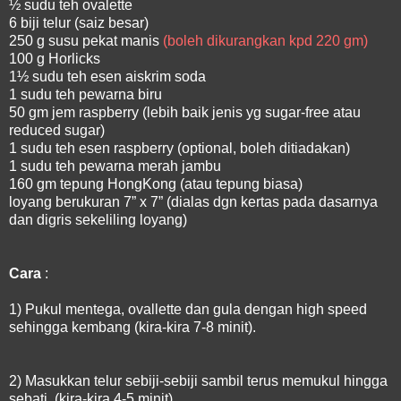
½ sudu teh ovalette
6 biji telur (saiz besar)
250 g susu pekat manis
(boleh dikurangkan kpd 220 gm)
100 g Horlicks
1½ sudu teh esen aiskrim soda
1 sudu teh pewarna biru
50 gm jem raspberry (lebih baik jenis yg sugar-free atau
reduced sugar)
1 sudu teh esen raspberry (optional, boleh ditiadakan)
1 sudu teh pewarna merah jambu
160 gm tepung HongKong (atau tepung biasa)
loyang berukuran 7” x 7” (dialas dgn kertas pada dasarnya
dan digris sekeliling loyang)
Cara
:
1) Pukul mentega, ovallette dan gula dengan high speed
sehingga kembang (kira-kira 7-8 minit).
2) Masukkan telur sebiji-sebiji sambil terus memukul hingga
sebati. (kira-kira 4-5 minit)