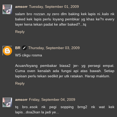
amsorr
Tuesday, September 01, 2009
salam bro rozzan..sy zero dlm baking kek lapis ni..kalo nk
baked kek lapis perlu loyang pembkar yg khas ke?n every
layer kena tekan padat ke after baked?...tq
Reply
BR
Thursday, September 03, 2009
WS cikgu rosma
Acuan/loyang pembakar biasa2 jer- yg persegi empat.
Cuma oven kenalah ada fungsi api atas bawah. Setiap
lapisan perlu tekan sedikit jer utk ratakan. Harap maklum.
Reply
amsorr
Friday, September 04, 2009
tq bro..esok nk pegi sopping brng2 nk wat kek
lapis...doa2kan la jadi ye...