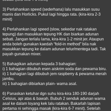
3) Perlahankan speed (sederhana) lalu masukkan susu
manis dan Horlicks. Pukul lagi hingga rata. (kira-kira 2-3
minit)
4) Perlahankan lagi speed (slow, sekedar nak ratakan
tepung) dan masukkan tepung HK dan biarkan adunan
sebati. Jangan terlalu lama, kira-kira 1-2 minit jer. Ataupun
anda boleh gunakan kaedah “fold-in method” bila nak
masukkan tepung ke dalam adunan telur/mentega tadi. Tak
payah gunakan mixer.
5) Bahagikan adunan kepada 3 bahagian:
i) 1 bahagian dibubuh esen aiskrim soda dan pewarna biru.
ii) 1 bahagian lagi dibubuh jem raspberry & pewarna merah
jambu.
iii) 1 bahagian dibiarkan plain- warna asal.
6) Panaskan ketuhar dgn suhu kira-kira 180-190 darjah
Celsius, api atas & bawah. Bubuh 2 senduk adunan warna
asal ke dalam loyang kek lalu ratakan. Bakarlah lapisan
pertama ni sehingga masak (kira-kira 6-7 minit). Setelah