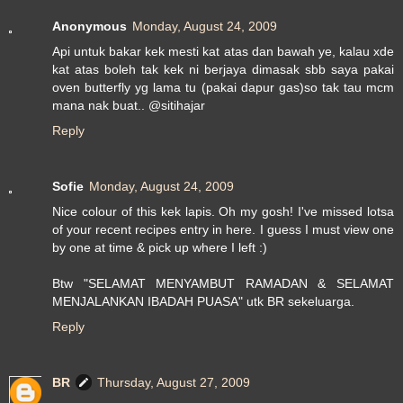
Anonymous
Monday, August 24, 2009
Api untuk bakar kek mesti kat atas dan bawah ye, kalau xde
kat atas boleh tak kek ni berjaya dimasak sbb saya pakai
oven butterfly yg lama tu (pakai dapur gas)so tak tau mcm
mana nak buat.. @sitihajar
Reply
Sofie
Monday, August 24, 2009
Nice colour of this kek lapis. Oh my gosh! I've missed lotsa
of your recent recipes entry in here. I guess I must view one
by one at time & pick up where I left :)
Btw "SELAMAT MENYAMBUT RAMADAN & SELAMAT
MENJALANKAN IBADAH PUASA" utk BR sekeluarga.
Reply
BR
Thursday, August 27, 2009