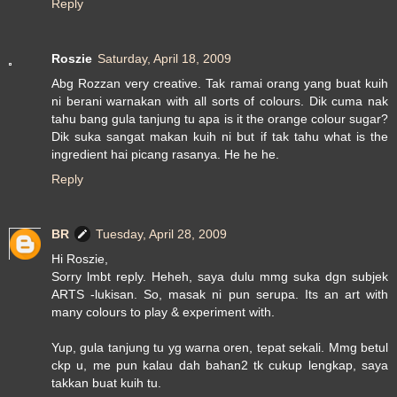
Reply
Roszie
Saturday, April 18, 2009
Abg Rozzan very creative. Tak ramai orang yang buat kuih
ni berani warnakan with all sorts of colours. Dik cuma nak
tahu bang gula tanjung tu apa is it the orange colour sugar?
Dik suka sangat makan kuih ni but if tak tahu what is the
ingredient hai picang rasanya. He he he.
Reply
BR
Tuesday, April 28, 2009
Hi Roszie,
Sorry lmbt reply. Heheh, saya dulu mmg suka dgn subjek
ARTS -lukisan. So, masak ni pun serupa. Its an art with
many colours to play & experiment with.
Yup, gula tanjung tu yg warna oren, tepat sekali. Mmg betul
ckp u, me pun kalau dah bahan2 tk cukup lengkap, saya
takkan buat kuih tu.