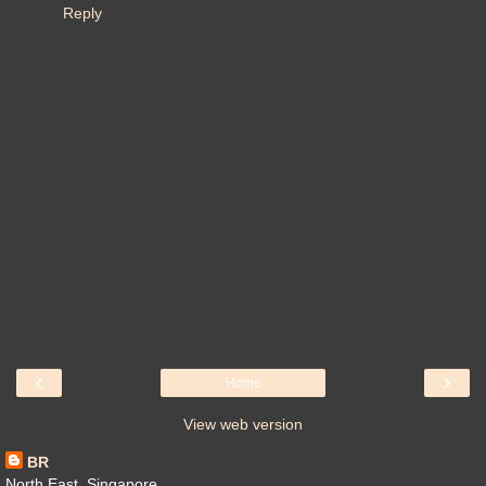
Reply
‹
›
Home
View web version
BR
North East, Singapore