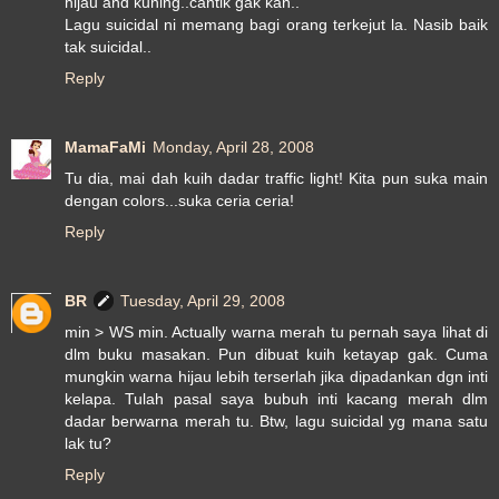
hijau and kuning..cantik gak kan..
Lagu suicidal ni memang bagi orang terkejut la. Nasib baik
tak suicidal..
Reply
MamaFaMi
Monday, April 28, 2008
Tu dia, mai dah kuih dadar traffic light! Kita pun suka main
dengan colors...suka ceria ceria!
Reply
BR
Tuesday, April 29, 2008
min > WS min. Actually warna merah tu pernah saya lihat di
dlm buku masakan. Pun dibuat kuih ketayap gak. Cuma
mungkin warna hijau lebih terserlah jika dipadankan dgn inti
kelapa. Tulah pasal saya bubuh inti kacang merah dlm
dadar berwarna merah tu. Btw, lagu suicidal yg mana satu
lak tu?
Reply